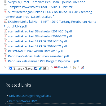
Skripsi & Jurnal - Template Penulisan E-Journal UNY.doc
Template PowerPoint Prodi P. ADP FE UNY.rar
Surat Keterangan Dekan FE UNY no. 063Se. D3-2017 tentang
nomenklatur Prodi D3 Sekretari.pdf
SK Menristekdikti No. 16-KPT-I-2019 Tentang Perubahan Nama
Prodi di UNY.pdf
scan asli akreditasi D3 sekretari 2011-2016.pdf
scan asli akreditasi D3 sekretari 2016-2021.pdf
scan asli akreditasi S1 PADP 2011-2016.pdf
scan asli akreditasi S1 PADP 2016-2021.pdf
PEDOMAN TUGAS AKHIR UNY 2016.pdf
Pedoman Validasi Instrumen Penelitian.pdf
Panduan Pelaksanaan PKL Progam Diploma III.pdf
English
Related Links
Universitas Negeri Yogyakarta
Kampus Wates UNY