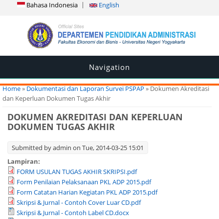
Bahasa Indonesia
English
Navigation
You are here
Home
»
Dokumentasi dan Laporan Survei PSPAP
» Dokumen Akreditasi
dan Keperluan Dokumen Tugas Akhir
DOKUMEN AKREDITASI DAN KEPERLUAN
DOKUMEN TUGAS AKHIR
Submitted by
admin
on Tue, 2014-03-25 15:01
Lampiran:
FORM USULAN TUGAS AKHIR SKRIPSI.pdf
Form Penilaian Pelaksanaan PKL ADP 2015.pdf
Form Catatan Harian Kegiatan PKL ADP 2015.pdf
Skripsi & Jurnal - Contoh Cover Luar CD.pdf
Skripsi & Jurnal - Contoh Label CD.docx