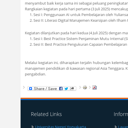
menyambut baik kerja sama ini sebagai peluang peningkatan k
Rangkaian kegiatan pada hari pertama (3 Juli 2025) mencaku
Sesi I:
Penggunaan AI untuk Pembelajaran
oleh Yuliansa
Sesi II:
Literasi Digital Manajemen Kearsipan
oleh Ilham 
Kegiatan dilanjutkan pada hari kedua (4 Juli 2025) dengan
Sesi I:
Best Practice Sistem Penjaminan Mutu Internal (
Sesi II:
Best Practice Pengukuran Capaian Pembelajaran 
Melalui kegiatan ini, diharapkan terjalin hubungan kelemba
manajemen pendidikan di kawasan regional Asia Tenggara. K
pengabdian.
Related Links
Infor
Universitas Negeri Yogyakarta
Layan