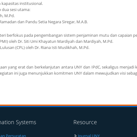
apasitas institusional.
p dua sesi utama:
h, M.Pd.
Ramadan dan Pandu Setia Negara Siregar, M.A.B.
 materi berfokus pada pengembangan sistem penjaminan mutu dan capaian pe
SPMI)
oleh Dr. Siti Umi Khayatun Mardiyah dan Mardiyah, M.Pd.
Lulusan (CPL)
oleh Dr. Riana Isti Muslikhah, M.Pd.
gaan yang erat dan berkelanjutan antara UNY dan IPdC, sekaligus menjadi k
egiatan ini juga menunjukkan komitmen UNY dalam mewujudkan visi sebagai 
mation Systems
Resource
an Persuratan
Journal UNY