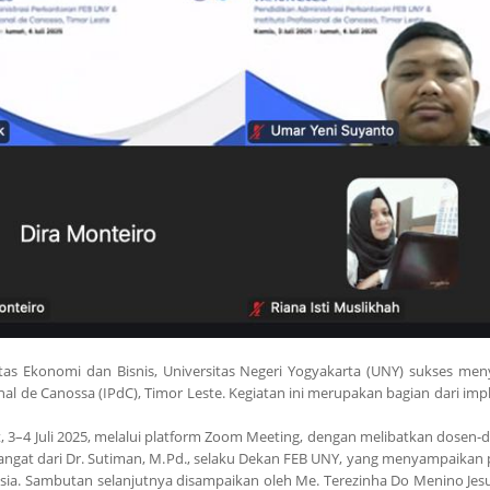
ltas Ekonomi dan Bisnis, Universitas Negeri Yogyakarta (UNY) sukses m
onal de Canossa (IPdC), Timor Leste. Kegiatan ini merupakan bagian dari i
, 3–4 Juli 2025, melalui platform Zoom Meeting, dengan melibatkan dosen-
gat dari Dr. Sutiman, M.Pd., selaku Dekan FEB UNY, yang menyampaikan 
a. Sambutan selanjutnya disampaikan oleh Me. Terezinha Do Menino Jesus