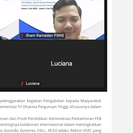
enyelenggarakan kegiatan Pengabdian kepada Masyarakat
mplementasi Tri Dharma Perguruan Tinggi, khususnya dalam
dosen dari Prodi Pendidikan Administrasi Perkantoran FEB
pentingnya kolaborasi internasional dalam meningkatkan
 Gusmão Guterres, Fdcc., M.Ed selaku Rektor IPdC yang