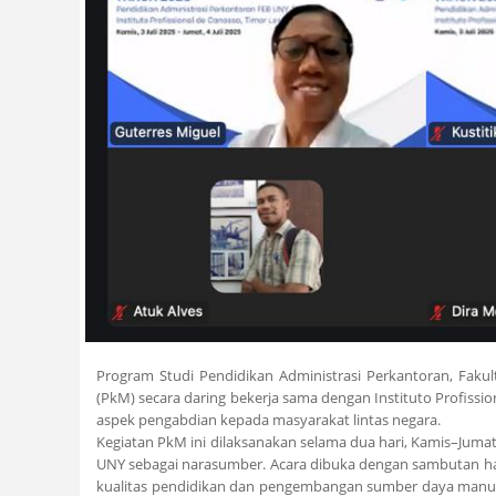
Program Studi Pendidikan Administrasi Perkantoran, Faku
(PkM) secara daring bekerja sama dengan Instituto Profissi
aspek pengabdian kepada masyarakat lintas negara.
Kegiatan PkM ini dilaksanakan selama dua hari, Kamis–Jumat
UNY sebagai narasumber. Acara dibuka dengan sambutan han
kualitas pendidikan dan pengembangan sumber daya manusi