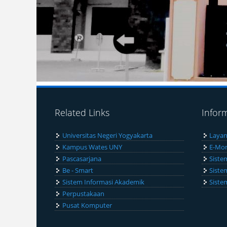
Related Links
Infor
Universitas Negeri Yogyakarta
Layan
Kampus Wates UNY
E-Mon
Pascasarjana
Siste
Be - Smart
Siste
Sistem Informasi Akademik
Siste
Perpustakaan
Pusat Komputer