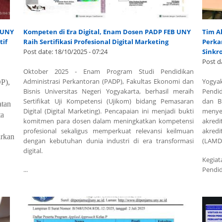
B UNY
Kompeten di Era Digital, Enam Dosen PADP FEB UNY
Tim Ak
tif
Raih Sertifikasi Profesional Digital Marketing
Perka
Post date:
18/10/2025 - 07:24
Sinkr
Post d
Oktober 2025 - Enam Program Studi Pendidikan
Administrasi Perkantoran (PADP), Fakultas Ekonomi dan
Yogya
P),
Bisnis Universitas Negeri Yogyakarta, berhasil meraih
Pendid
Sertifikat Uji Kompetensi (Ujikom) bidang Pemasaran
dan Bi
atan
Digital (Digital Marketing). Pencapaian ini menjadi bukti
menye
ta
komitmen para dosen dalam meningkatkan kompetensi
akredi
profesional sekaligus memperkuat relevansi keilmuan
akredi
rkan
dengan kebutuhan dunia industri di era transformasi
(LAMDI
digital.
Kegia
...
Pendidi