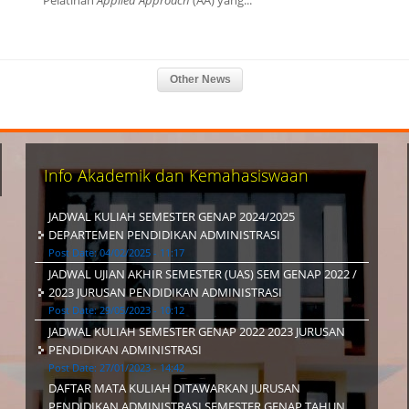
Pelatihan
Applied Approach
(AA) yang...
Info Akademik dan Kemahasiswaan
JADWAL KULIAH SEMESTER GENAP 2024/2025
DEPARTEMEN PENDIDIKAN ADMINISTRASI
Post Date:
04/02/2025 - 11:17
JADWAL UJIAN AKHIR SEMESTER (UAS) SEM GENAP 2022 /
2023 JURUSAN PENDIDIKAN ADMINISTRASI
Post Date:
29/05/2023 - 10:12
JADWAL KULIAH SEMESTER GENAP 2022 2023 JURUSAN
PENDIDIKAN ADMINISTRASI
Post Date:
27/01/2023 - 14:42
DAFTAR MATA KULIAH DITAWARKAN JURUSAN
PENDIDIKAN ADMINISTRASI SEMESTER GENAP TAHUN