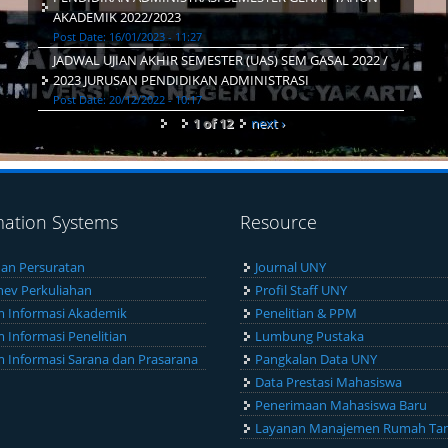
AKADEMIK 2022/2023
Post Date:
16/01/2023 - 11:27
JADWAL UJIAN AKHIR SEMESTER (UAS) SEM GASAL 2022 /
2023 JURUSAN PENDIDIKAN ADMINISTRASI
Post Date:
20/12/2022 - 10:17
1 of 12
next ›
mation Systems
Resource
an Persuratan
Journal UNY
ev Perkuliahan
Profil Staff UNY
m Informasi Akademik
Penelitian & PPM
m Informasi Penelitian
Lumbung Pustaka
m Informasi Sarana dan Prasarana
Pangkalan Data UNY
Data Prestasi Mahasiswa
Penerimaan Mahasiswa Baru
Layanan Manajemen Rumah Ta