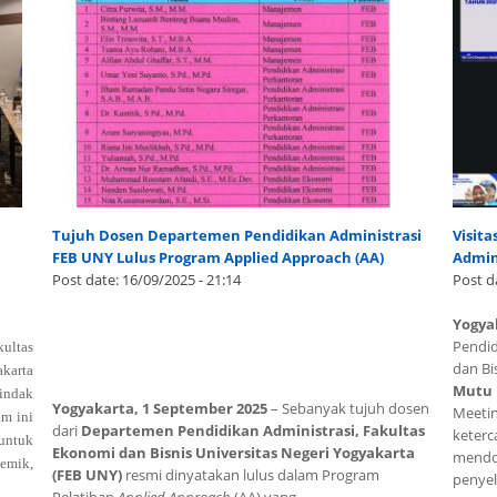
Tujuh Dosen Departemen Pendidikan Administrasi
Visita
FEB UNY Lulus Program Applied Approach (AA)
Admin
Post date:
16/09/2025 - 21:14
Post d
Yogya
Pendid
ultas
dan Bi
karta
Mutu 
indak
Yogyakarta, 1 September 2025
– Sebanyak tujuh dosen
Meetin
um ini
dari
Departemen Pendidikan Administrasi, Fakultas
keterc
untuk
Ekonomi dan Bisnis Universitas Negeri Yogyakarta
mendor
emik,
(FEB UNY)
resmi dinyatakan lulus dalam Program
penyel