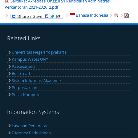
Sertifikat Akreditasi Unggul S1 Pendidikan Administrasi
Perkantoran 2021-2026_2.pdf
Bahasa Indonesia
Related Links
Universitas Negeri Yogyakarta
Kampus Wates UNY
Pascasarjana
Be - Smart
Sistem Informasi Akademik
Perpustakaan
Pusat Komputer
Information Systems
Layanan Persuratan
E-Monev Perkuliahan